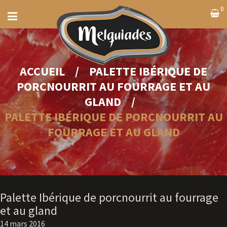
0
ACCUEIL
/
PALETTE IBÉRIQUE DE
PORCNOURRIT AU FOURRAGE ET AU
GLAND
/
PALETTE IBÉRIQUE DE PORCNOURRIT AU
FOURRAGE ET AU GLAND
Palette Ibérique de porcnourrit au fourrage
et au gland
14 mars 2016