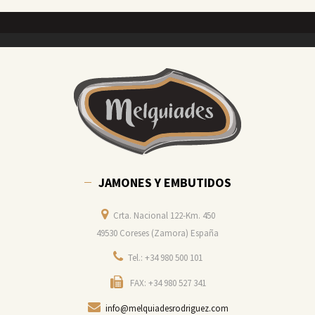
JAMONES Y EMBUTIDOS
Crta. Nacional 122-Km. 450
49530 Coreses (Zamora) España
Tel.: +34 980 500 101
FAX: +34 980 527 341
info@melquiadesrodriguez.com