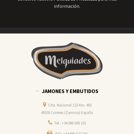
información.
JAMONES Y EMBUTIDOS
Crta. Nacional 122-Km. 450
49530 Coreses (Zamora) España
Tel.: +34 980 500 101
FAX: +34 980 527 341