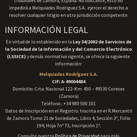
tribunales de Zamora, España. No obstante, esto no
impedirá a Melquiades Rodriguez S.A.. ejercer el derecho a
resolver cualquier litigio en otra jurisdicción competente.
INFORMACIÓN LEGAL
En virtud de lo establecido en la
Ley 34/2002 de Servicios de
la Sociedad de la Información y del Comercio Electrónico
(LSSICE)
y demás normativa vigente, se ofrece la siguiente
información:
Melquiades Rodríguez S.A.
CIF: A-49004484
Domicilio: Crta. Nacional 122-Km. 450 – 49530 Coreses
(Zamora)
Teléfono.: +34 980 500 101
Datos de Inscripción en el Registro: Inscrita en el R.Mercantil
de Zamora Tomo 21 de Sociedades, Libro 4, Sección 3º, Folio
194, Hoja 7nº 73, Inscripción 1ª.
Consulte nuestra
Política de Privacidad
para más