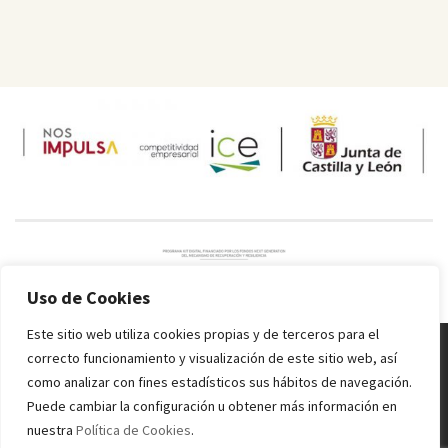
Uso de Cookies
Este sitio web utiliza cookies propias y de terceros para el
correcto funcionamiento y visualización de este sitio web, así
Melquiades Rodríguez
© 2016 - 2024 Todos los derechos reservados.
como analizar con fines estadísticos sus hábitos de navegación.
Inicio
Información sobre alérgenos
Valores nutricionales
Condiciones
Puede cambiar la configuración u obtener más información en
de uso
Política de Privacidad
Política de Cookies
nuestra
Política de Cookies
.