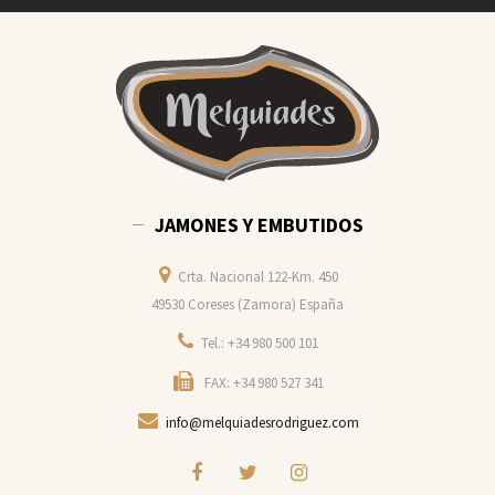
JAMONES Y EMBUTIDOS
Crta. Nacional 122-Km. 450
49530 Coreses (Zamora) España
Tel.: +34 980 500 101
FAX: +34 980 527 341
info@melquiadesrodriguez.com