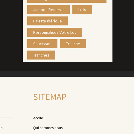
Jambon Réserve
Lots
Palette Ibérique
Personnalisez Votre Lot
Saucisson
Tranche
Tranches
SITEMAP
Accueil
un
Qui sommes nous