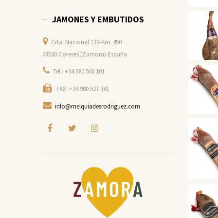
JAMONES Y EMBUTIDOS
Crta. Nacional 122-Km. 450
49530 Coreses (Zamora) España
Tel.: +34 980 500 101
FAX: +34 980 527 341
info@melquiadesrodriguez.com