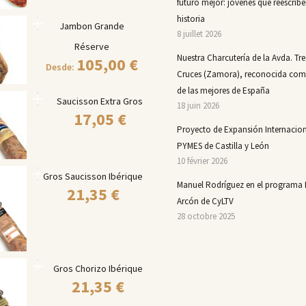
futuro mejor: jóvenes que reescribe
historia
Jambon Grande
8 juillet 2026
Réserve
Nuestra Charcutería de la Avda. Tre
105,00
€
Desde:
Cruces (Zamora), reconocida co
de las mejores de España
Saucisson Extra Gros
18 juin 2026
17,05
€
Proyecto de Expansión Internacion
PYMES de Castilla y León
10 février 2026
Gros Saucisson Ibérique
Manuel Rodríguez en el programa 
21,35
€
Arcón de CyLTV
28 octobre 2025
Gros Chorizo Ibérique
21,35
€