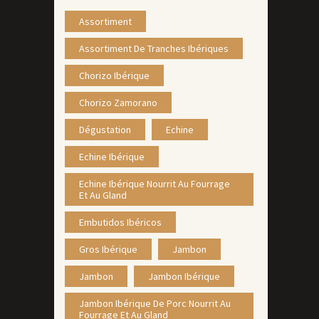
Assortiment
Assortiment De Tranches Ibériques
Chorizo Ibérique
Chorizo Zamorano
Dégustation
Echine
Echine Ibérique
Echine Ibérique Nourrit Au Fourrage
Et Au Gland
Embutidos Ibéricos
Gros Ibérique
Jambon
Jambon
Jambon Ibérique
Jambon Ibérique De Porc Nourrit Au
Fourrage Et Au Gland