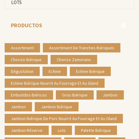
LOTS
PRODUCTOS
Assortiment
Assortiment De Tranches Ibériques
Chorizo Ibérique
Chorizo Zamorano
Dégustation
Echine
Echine Ibérique
Echine Ibérique Nourrit Au Fourrage Et Au Gland
Embutidos Ibéricos
Gros Ibérique
Jambon
Jambon
Jambon Ibérique
Jambon Ibérique De Porc Nourrit Au Fourrage Et Au Gland
Jambon Réserve
Lots
Palette Ibérique