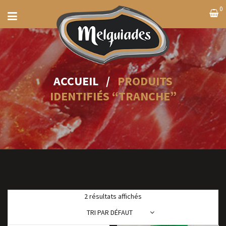
0
ACCUEIL
/
PRODUITS
IDENTIFIÉS “TRANCHE”
2 résultats affichés
TRI PAR DÉFAUT