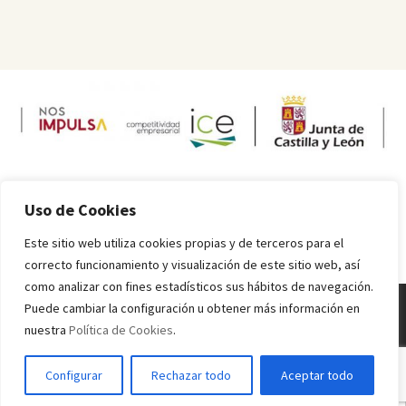
Uso de Cookies
Este sitio web utiliza cookies propias y de terceros para el
correcto funcionamiento y visualización de este sitio web, así
como analizar con fines estadísticos sus hábitos de navegación.
Puede cambiar la configuración u obtener más información en
nuestra
Política de Cookies
.
Melquiades Rodríguez
© 2016 - 2024 Todos los derechos reservados.
Inicio
Información sobre alérgenos
Valores nutricionales
Condiciones
Configurar
Rechazar todo
Aceptar todo
de uso
Política de Privacidad
Política de Cookies