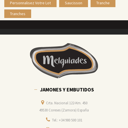
Personnalisez Votre Lot
Saucisson
Tranche
Tranches
JAMONES Y EMBUTIDOS
Crta. Nacional 122-Km. 450
49530 Coreses (Zamora) España
Tel.: +34 980 500 101