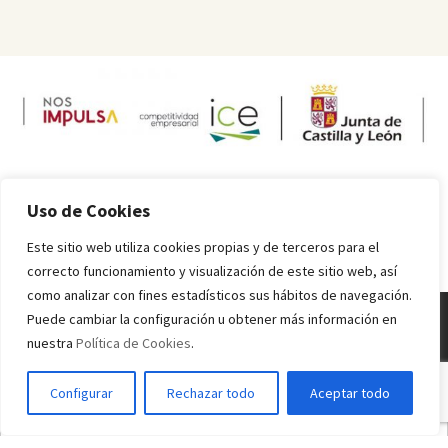
Uso de Cookies
Este sitio web utiliza cookies propias y de terceros para el
correcto funcionamiento y visualización de este sitio web, así
como analizar con fines estadísticos sus hábitos de navegación.
Puede cambiar la configuración u obtener más información en
nuestra
Política de Cookies
.
Melquiades Rodríguez
© 2016 - 2024 Todos los derechos reservados.
Inicio
Información sobre alérgenos
Valores nutricionales
Condiciones
Configurar
Rechazar todo
Aceptar todo
de uso
Política de Privacidad
Política de Cookies
Español
Français
English