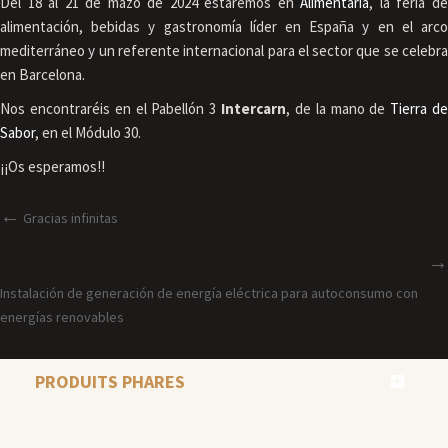
Del 18 al 21 de mazo de 2024 estaremos en
Alimentaria
, la feria d
alimentación, bebidas y gastronomía líder en España y en el arco
mediterráneo y un referente internacional para el sector que se celebra
en Barcelona.
Nos encontraréis en el Pabellón 3
Intercarn
, de la mano de
Tierra d
Sabor
, en el Módulo 30.
¡¡Os esperamos!!
Gracias infinitas
Instalación de generación de energía eléctrica para autoconsumo con
energías renovables
PRODUITS PHARES