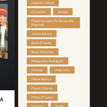
Eduardo Pelayo
Encuentro
Europa
Fondo Europeo De Desarrollo
Regional
Jamón Ibérico
Madrid Fusión
Meat Attraction
Melquiades Rodríguez
Ofertas
Onda Cero
Paleta Ibérica
Placas Solares
Platos 5ª Gama
DA
Portugal
Radio