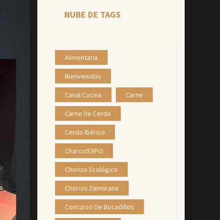
NUBE DE TAGS
Alimentaria
Bienvenidos
Canal Cocina
Carne
Carne De Cerdo
Cerdo Ibérico
CharcutEXPO
Chorizo Ecológico
Chorizo Zamorano
Concurso De Bocadillos