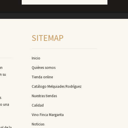
SITEMAP
Inicio
un
Quiénes somos
n su
Tienda online
Catálogo Melquiades Rodríguez
Nuestras tiendas
s
mo una
Calidad
Vino Finca Margarita
Noticias
al de la