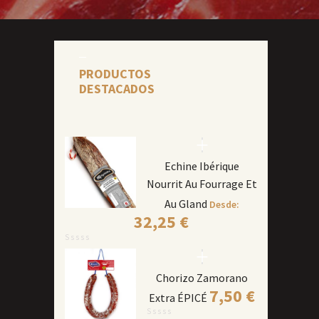
PRODUCTOS
DESTACADOS
Echine Ibérique
Nourrit Au Fourrage Et
Au Gland
Desde:
32,25
€
Chorizo Zamorano
7,50
€
Extra ÉPICÉ