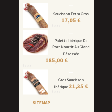
Saucisson Extra Gros
17,05
€
Palette Ibérique De
Porc Nourrit Au Gland
Désossée
185,00
€
Gros Saucisson
21,35
€
Ibérique
SITEMAP