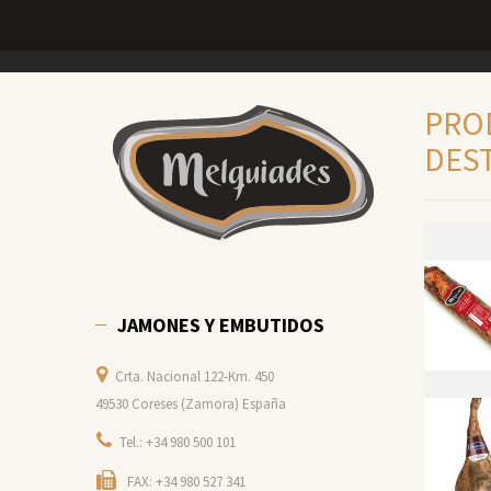
PRO
DES
JAMONES Y EMBUTIDOS
Crta. Nacional 122-Km. 450
49530 Coreses (Zamora) España
Tel.: +34 980 500 101
FAX: +34 980 527 341