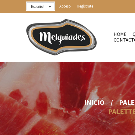
Acceso
Regístrate
Español
HOME
CONTACT
INICIO
/
PALE
PALETTE