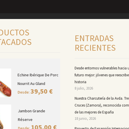
DUCTOS
ENTRADAS
TACADOS
RECIENTES
Desde entornos vulnerables hacia 
Echine Ibérique De Porc
futuro mejor: jóvenes que reescribe
historia
Nourrit Au Gland
8 julio, 2026
39,50
€
Desde:
Nuestra Charcutería de la Avda. Tre
Cruces (Zamora), reconocida co
Jambon Grande
de las mejores de España
18 junio, 2026
Réserve
105,00
€
Desde:
Proyecto de Expansión Internacion