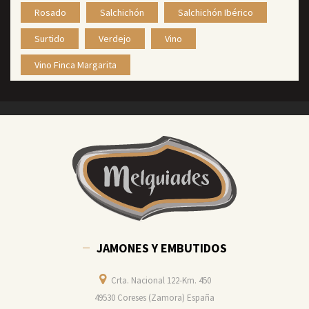
Rosado
Salchichón
Salchichón Ibérico
Surtido
Verdejo
Vino
Vino Finca Margarita
JAMONES Y EMBUTIDOS
Crta. Nacional 122-Km. 450
49530 Coreses (Zamora) España