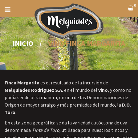
0
INICIO
/
VINO FINCA MARGARITA
Finca Margarita
es el resultado de la incursión de
Melquiades Rodríguez S.A.
en el mundo del
vino
, y como no
podía ser de otra manera, en una de las Denominaciones de
Origen de mayor arraigo y más premiadas del mundo, la
D.O.
Toro
.
En esta zona geográfica se da la variedad autóctona de uva
denominada
Tinta de Toro
, utilizada para nuestros tintos y
rosados, una variedad con carácter propio, que hace que estos