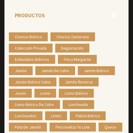
PRODUCTOS
Chorizo Ibérico
Chorizo Zamorano
Colección Privada
Degustación
Embutidos Ibéricos
Finca Margarita
Jamón
Jamón De Cebo
Jamón Ibérico
Jamón Ibérico Cebo
Jamón Reserva
Joven
Lomo
Lomo Ibérico
Lomo Ibérico De Cebo
Loncheado
Loncheados
Lotes
Paleta Ibérica
Pata De Jamón
Personaliza Tu Lote
Queso