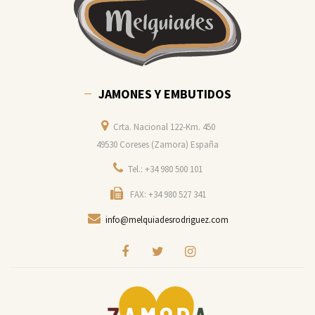
JAMONES Y EMBUTIDOS
Crta. Nacional 122-Km. 450
49530 Coreses (Zamora) España
Tel.: +34 980 500 101
FAX: +34 980 527 341
info@melquiadesrodriguez.com