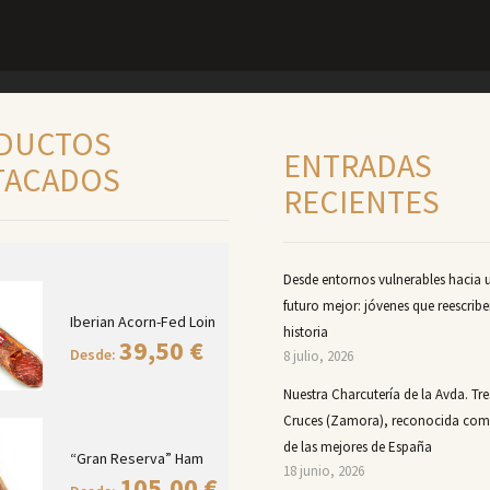
DUCTOS
ENTRADAS
TACADOS
RECIENTES
Desde entornos vulnerables hacia 
futuro mejor: jóvenes que reescribe
Iberian Acorn-Fed Loin
historia
39,50
€
Desde:
8 julio, 2026
Nuestra Charcutería de la Avda. Tre
Cruces (Zamora), reconocida co
de las mejores de España
“Gran Reserva” Ham
18 junio, 2026
105,00
€