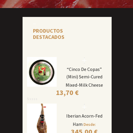
PRODUCTOS
DESTACADOS
“Cinco De Copas”
(mini) Semi-Cured
Mixed-Milk Cheese
13,70
€
Iberian Acorn-Fed
Ham
Desde:
345,00
€