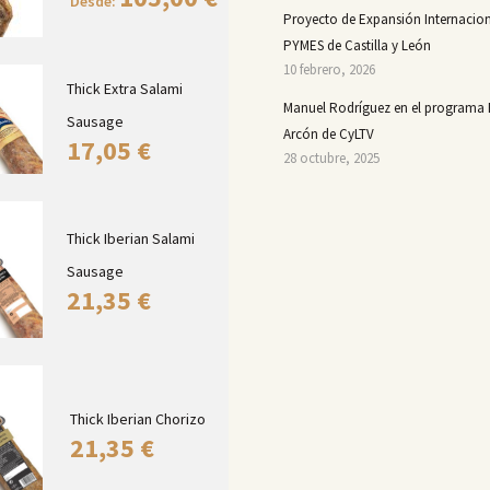
Desde:
Proyecto de Expansión Internacion
PYMES de Castilla y León
10 febrero, 2026
Thick Extra Salami
Manuel Rodríguez en el programa 
Sausage
Arcón de CyLTV
17,05
€
28 octubre, 2025
Thick Iberian Salami
Sausage
21,35
€
Thick Iberian Chorizo
21,35
€