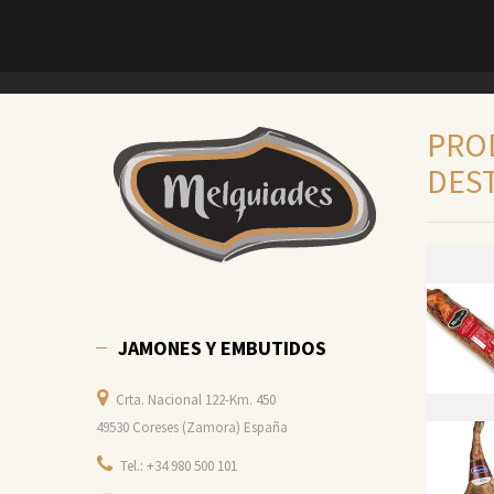
PRO
DES
JAMONES Y EMBUTIDOS
Crta. Nacional 122-Km. 450
49530 Coreses (Zamora) España
Tel.: +34 980 500 101