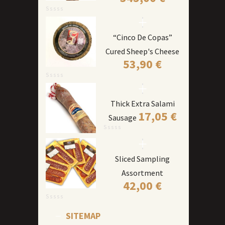
“Cinco De Copas”
Cured Sheep's Cheese
53,90
€
Thick Extra Salami
17,05
€
Sausage
Sliced Sampling
Assortment
42,00
€
SITEMAP