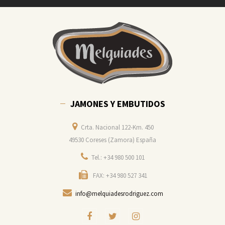
JAMONES Y EMBUTIDOS
Crta. Nacional 122-Km. 450
49530 Coreses (Zamora) España
Tel.: +34 980 500 101
FAX: +34 980 527 341
info@melquiadesrodriguez.com