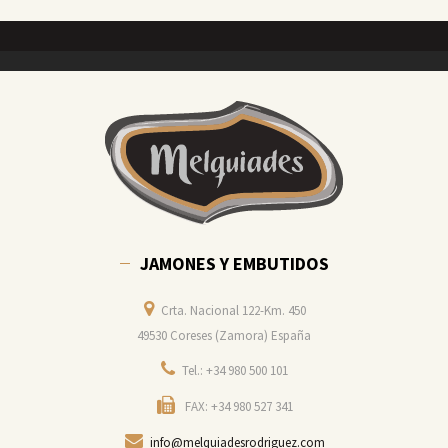
JAMONES Y EMBUTIDOS
Crta. Nacional 122-Km. 450
49530 Coreses (Zamora) España
Tel.: +34 980 500 101
FAX: +34 980 527 341
info@melquiadesrodriguez.com