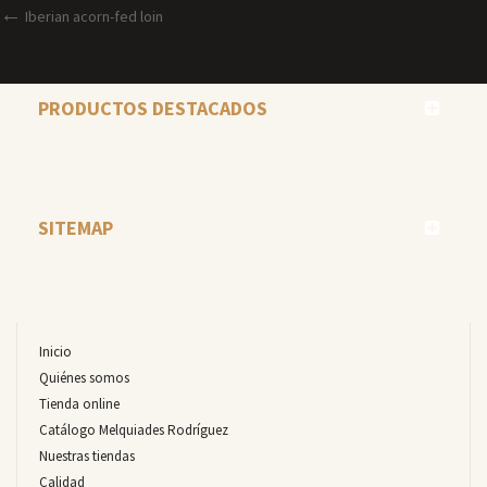
Navegación
Post
Iberian acorn-fed loin
anterior
de
entradas
PRODUCTOS DESTACADOS
SITEMAP
Inicio
Quiénes somos
Tienda online
Catálogo Melquiades Rodríguez
Nuestras tiendas
Calidad