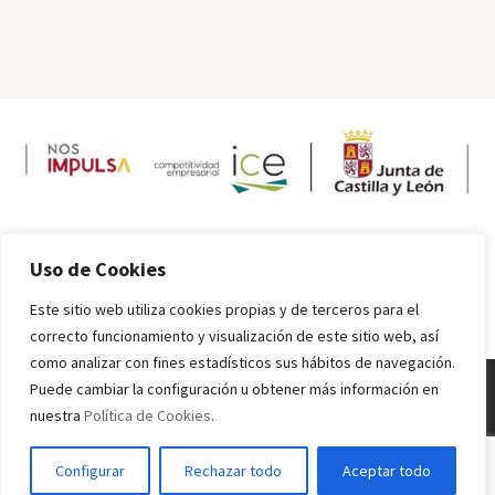
Uso de Cookies
Este sitio web utiliza cookies propias y de terceros para el
correcto funcionamiento y visualización de este sitio web, así
como analizar con fines estadísticos sus hábitos de navegación.
Puede cambiar la configuración u obtener más información en
nuestra
Política de Cookies
.
Melquiades Rodríguez
© 2016 - 2024 Todos los derechos reservados.
Inicio
Información sobre alérgenos
Valores nutricionales
Condiciones
Configurar
Rechazar todo
Aceptar todo
de uso
Política de Privacidad
Política de Cookies