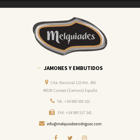
JAMONES Y EMBUTIDOS
Crta. Nacional 122-Km. 450
49530 Coreses (Zamora) España
Tel.: +34 980 500 101
FAX: +34 980 527 341
info@melquiadesrodriguez.com