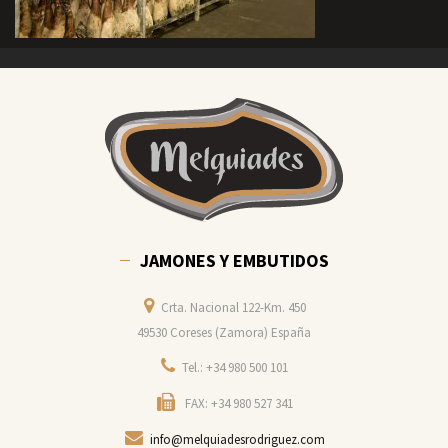
JAMONES Y EMBUTIDOS
Crta. Nacional 122-Km. 450
49530 Coreses (Zamora) España
Tel.: +34 980 500 101
FAX: +34 980 527 341
info@melquiadesrodriguez.com