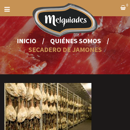
0
INICIO
/
QUIÉNES SOMOS
/
SECADERO DE JAMONES