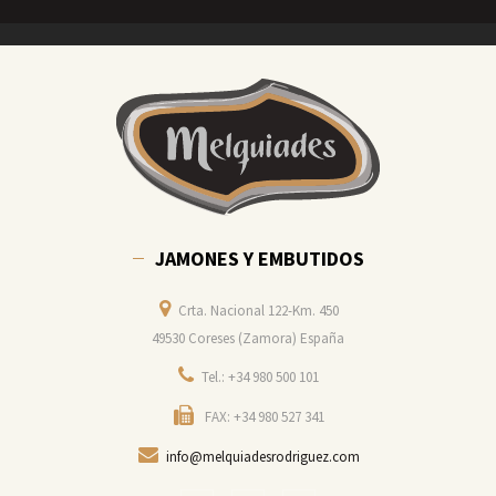
JAMONES Y EMBUTIDOS
Crta. Nacional 122-Km. 450
49530 Coreses (Zamora) España
Tel.: +34 980 500 101
FAX: +34 980 527 341
info@melquiadesrodriguez.com