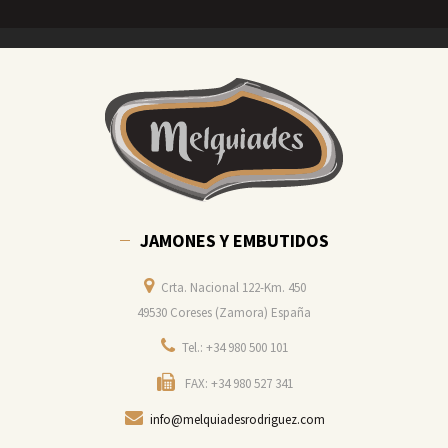
JAMONES Y EMBUTIDOS
Crta. Nacional 122-Km. 450
49530 Coreses (Zamora) España
Tel.: +34 980 500 101
FAX: +34 980 527 341
info@melquiadesrodriguez.com