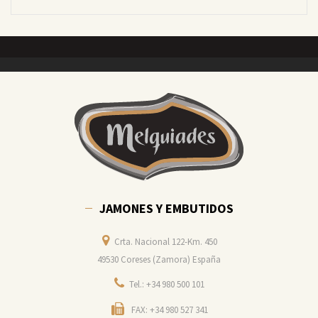
JAMONES Y EMBUTIDOS
Crta. Nacional 122-Km. 450
49530 Coreses (Zamora) España
Tel.: +34 980 500 101
FAX: +34 980 527 341