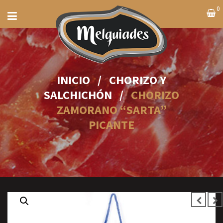
0
INICIO
/
CHORIZO Y
SALCHICHÓN
/
CHORIZO
ZAMORANO “SARTA”
PICANTE