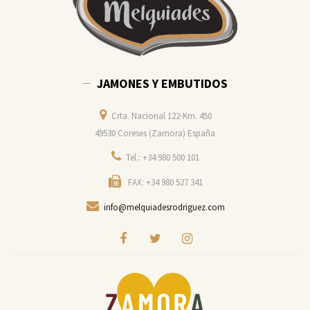
JAMONES Y EMBUTIDOS
Crta. Nacional 122-Km. 450
49530 Coreses (Zamora) España
Tel.: +34 980 500 101
FAX: +34 980 527 341
info@melquiadesrodriguez.com