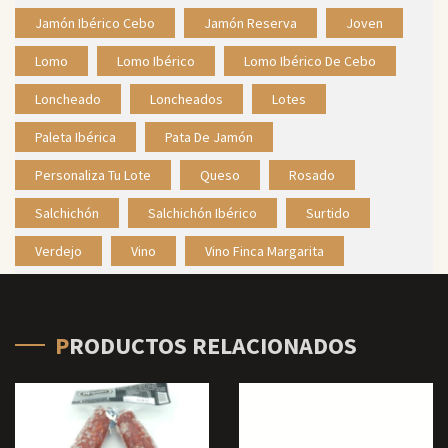
Jamón Ibérico Cebo
Jamón Reserva
Joven
Lomo
Lomo Ibérico
Lomo Ibérico De Cebo
Loncheado
Loncheados
Lotes
Paleta Ibérica
Pata De Jamón
Personaliza Tu Lote
Queso
Rosado
Salchichón
Salchichón Ibérico
Surtido
Verdejo
Vino
Vino Finca Margarita
PRODUCTOS RELACIONADOS