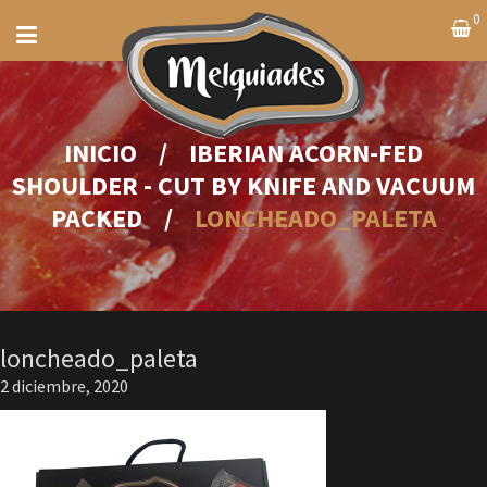
0
INICIO
/
IBERIAN ACORN-FED
SHOULDER - CUT BY KNIFE AND VACUUM
PACKED
/
LONCHEADO_PALETA
loncheado_paleta
2 diciembre, 2020