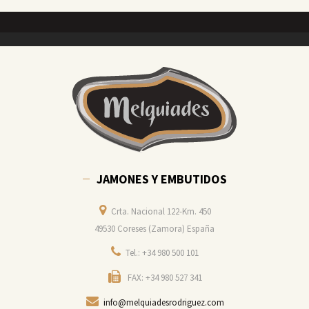
JAMONES Y EMBUTIDOS
Crta. Nacional 122-Km. 450
49530 Coreses (Zamora) España
Tel.: +34 980 500 101
FAX: +34 980 527 341
info@melquiadesrodriguez.com