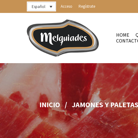
Acceso
Regístrate
Español
HOME
CONTACT
INICIO
/
JAMONES Y PALETA