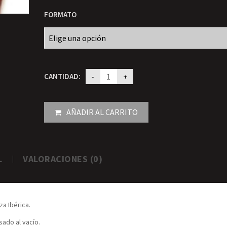
FORMATO
CANTIDAD:
AÑADIR AL CARRITO
L
VALORACIONES (0)
a Ibérica.
sado al vacío.