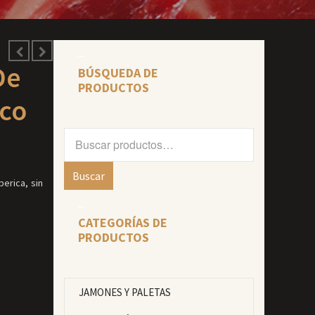
De
BÚSQUEDA DE
PRODUCTOS
co
Buscar
por:
Buscar
erica, sin
CATEGORÍAS DE
PRODUCTOS
JAMONES Y PALETAS