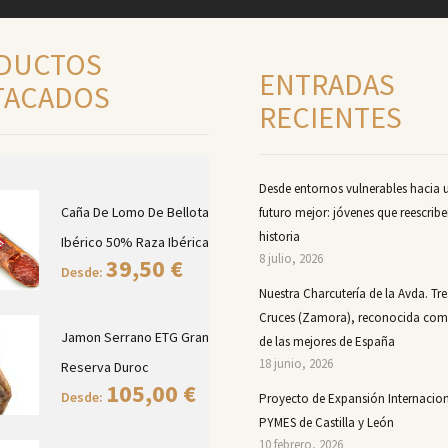
DUCTOS
ENTRADAS
TACADOS
RECIENTES
Desde entornos vulnerables hacia 
Caña De Lomo De Bellota
futuro mejor: jóvenes que reescribe
historia
Ibérico 50% Raza Ibérica
8 julio, 2026
39,50
€
Desde:
Nuestra Charcutería de la Avda. Tre
Cruces (Zamora), reconocida co
Jamon Serrano ETG Gran
de las mejores de España
18 junio, 2026
Reserva Duroc
105,00
€
Desde:
Proyecto de Expansión Internacion
PYMES de Castilla y León
10 febrero, 2026