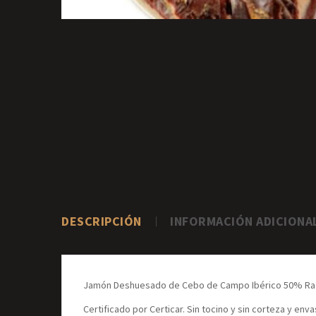
DESCRIPCIÓN
INFORMACIÓN ADICIONA
Jamón Deshuesado de Cebo de Campo Ibérico 50% Raz
Certificado por Certicar. Sin tocino y sin corteza y enva