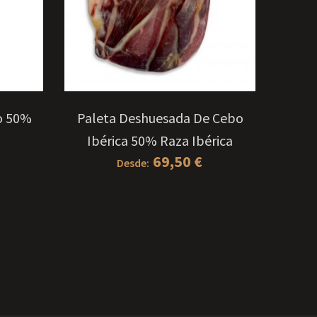
S
o 50%
Paleta Deshuesada De Cebo
Ibérica 50% Raza Ibérica
69,50
€
Desde:
Jam
Deshu