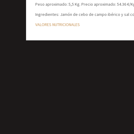
Peso aproximado: 5,5 Kg. Precio aproximado: 54.36 €/K
Ingredientes: Jamón de cebo de campo ibérico y sal 
VALORES NUTRICIONALES