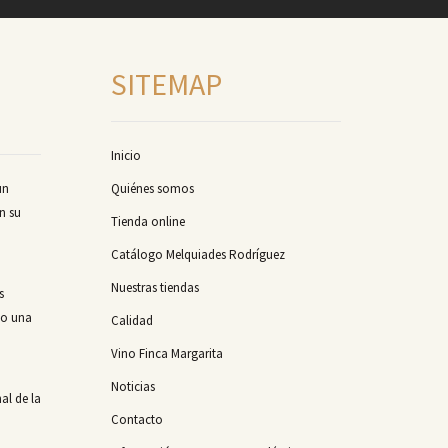
SITEMAP
Inicio
un
Quiénes somos
n su
Tienda online
Catálogo Melquiades Rodríguez
Nuestras tiendas
s
mo una
Calidad
Vino Finca Margarita
Noticias
al de la
Contacto