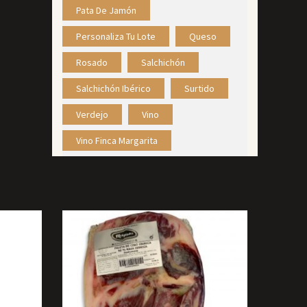
Pata De Jamón
Personaliza Tu Lote
Queso
Rosado
Salchichón
Salchichón Ibérico
Surtido
Verdejo
Vino
Vino Finca Margarita
ES
SELECCIONAR OPCIONES