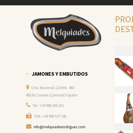
PRO
DES
JAMONES Y EMBUTIDOS
Crta. Nacional 122-Km. 450
49530 Coreses (Zamora) España
Tel.: +34 980 500 101
FAX: +34 980 527 341
info@melquiadesrodriguez.com