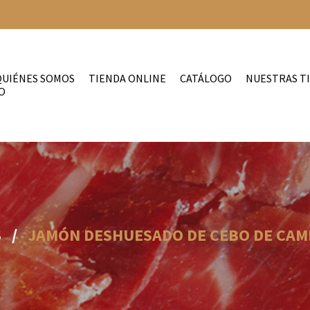
QUIÉNES SOMOS
TIENDA ONLINE
CATÁLOGO
NUESTRAS T
O
S
/
JAMÓN DESHUESADO DE CEBO DE CAMP