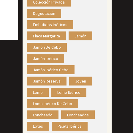
Colección Privada
Degustación
Embutidos Ibéricos
Finca Margarita
Jamón
Jamón De Cebo
Jamón Ibérico
Jamón Ibérico Cebo
Jamón Reserva
Joven
Lomo
Lomo Ibérico
Lomo Ibérico De Cebo
Loncheado
Loncheados
Lotes
Paleta Ibérica