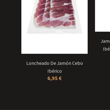
AÑADIR AL CARRITO
 Cebo
Jam
ica
Ibé
Loncheado De Jamón Cebo
Ibérico
6,95
€