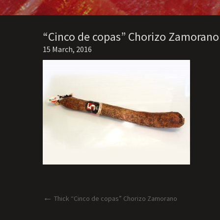
“Cinco de copas” Chorizo Zamorano
15 March, 2016
Post
Previous
Thick “Cinco de copas” Chorizo Zamorano
Post
navigation