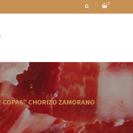
0
T
E COPAS” CHORIZO ZAMORANO