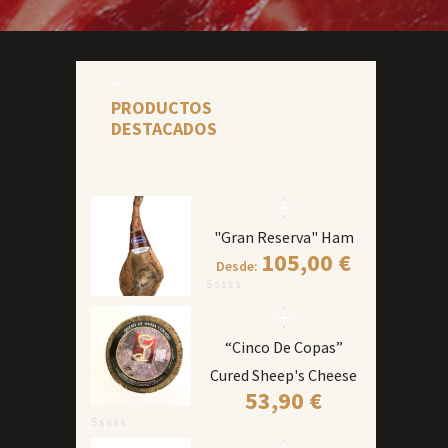
PRODUCTOS
DESTACADOS
"Gran Reserva" Ham
105,00
€
Desde:
“Cinco De Copas”
Cured Sheep's Cheese
53,90
€