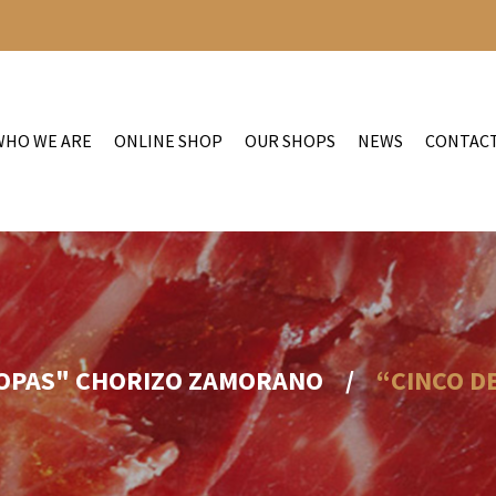
WHO WE ARE
ONLINE SHOP
OUR SHOPS
NEWS
CONTAC
COPAS" CHORIZO ZAMORANO
/
“CINCO D