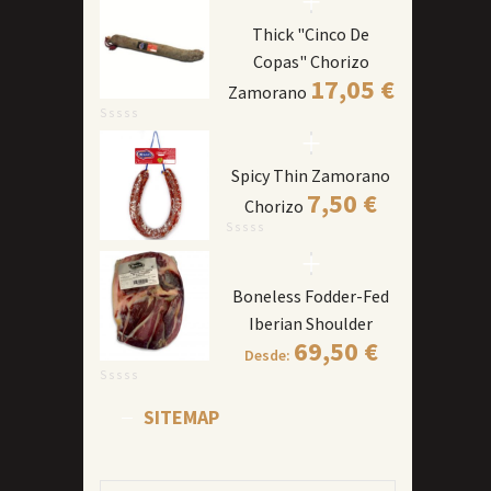
Thick "Cinco De
Copas" Chorizo
17,05
€
Zamorano
Spicy Thin Zamorano
7,50
€
Chorizo
Boneless Fodder-Fed
Iberian Shoulder
69,50
€
Desde:
SITEMAP