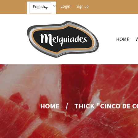
Login
Sign up
English
HOME
HOME
/
THICK "CINCO DE 