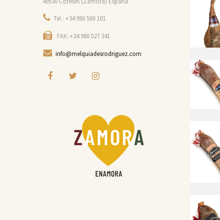
49530 Coreses (Zamora) España
Tel.: +34 980 500 101
FAX: +34 980 527 341
info@melquiadesrodriguez.com