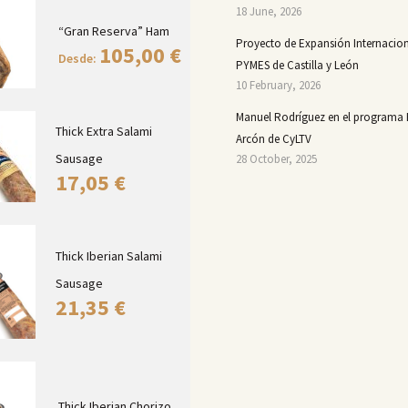
18 June, 2026
“Gran Reserva” Ham
Proyecto de Expansión Internacion
105,00
€
Desde:
PYMES de Castilla y León
10 February, 2026
Manuel Rodríguez en el programa 
Thick Extra Salami
Arcón de CyLTV
Sausage
28 October, 2025
17,05
€
Thick Iberian Salami
Sausage
21,35
€
Thick Iberian Chorizo