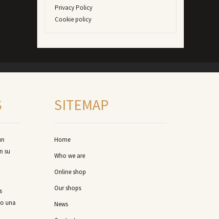
Privacy Policy
Cookie policy
S
SITEMAP
un
Home
n su
Who we are
Online shop
Our shops
s
mo una
News