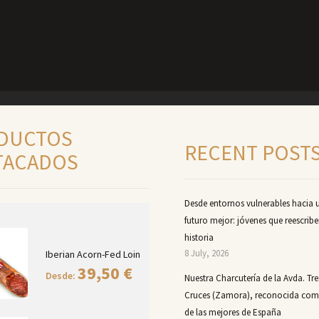
DUCTOS
RECENT POST
TACADOS
Desde entornos vulnerables hacia 
futuro mejor: jóvenes que reescribe
historia
8 July, 2026
Iberian Acorn-Fed Loin
39,50
€
Desde:
Nuestra Charcutería de la Avda. Tre
Cruces (Zamora), reconocida co
de las mejores de España