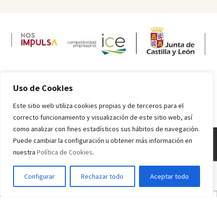
Uso de Cookies
Este sitio web utiliza cookies propias y de terceros para el
correcto funcionamiento y visualización de este sitio web, así
como analizar con fines estadísticos sus hábitos de navegación.
Puede cambiar la configuración u obtener más información en
nuestra
Política de Cookies
.
Melquiades Rodríguez
© 2016 - 2024 Todos los derechos reservados.
Inicio
Información sobre alérgenos
Valores nutricionales
Condiciones
Configurar
Rechazar todo
Aceptar todo
de uso
Política de Privacidad
Política de Cookies
Español
Français
English