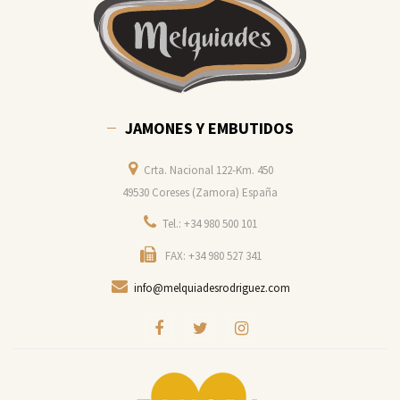
JAMONES Y EMBUTIDOS
Crta. Nacional 122-Km. 450
49530 Coreses (Zamora) España
Tel.: +34 980 500 101
FAX: +34 980 527 341
info@melquiadesrodriguez.com