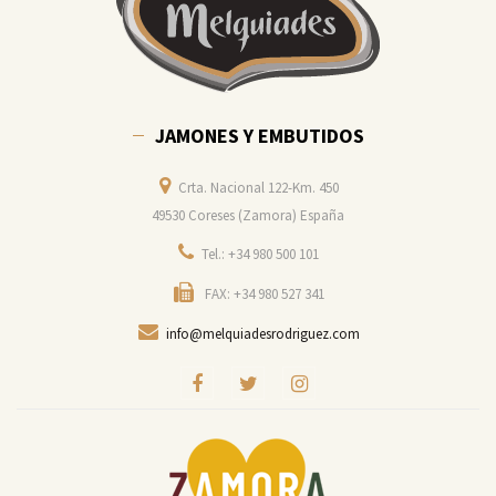
JAMONES Y EMBUTIDOS
Crta. Nacional 122-Km. 450
49530 Coreses (Zamora) España
Tel.: +34 980 500 101
FAX: +34 980 527 341
info@melquiadesrodriguez.com