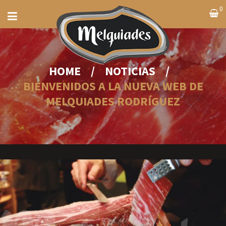
0
HOME
/
NOTICIAS
/
BIENVENIDOS A LA NUEVA WEB DE
MELQUIADES RODRÍGUEZ