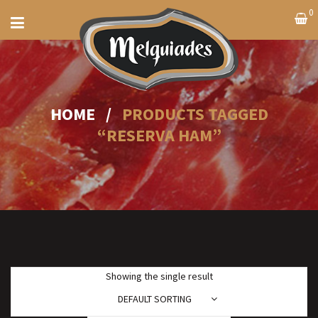
0
HOME
/
PRODUCTS TAGGED
“RESERVA HAM”
Showing the single result
DEFAULT SORTING