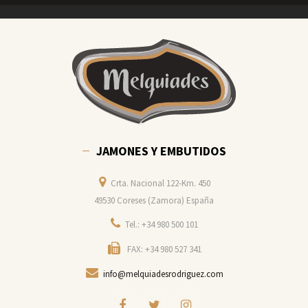
JAMONES Y EMBUTIDOS
Crta. Nacional 122-Km. 450
49530 Coreses (Zamora) España
Tel.: +34 980 500 101
FAX: +34 980 527 341
info@melquiadesrodriguez.com