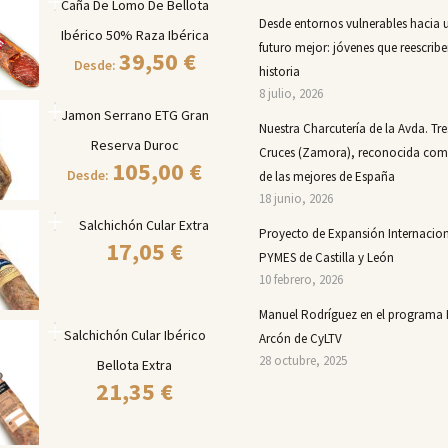
Caña De Lomo De Bellota
Desde entornos vulnerables hacia 
Ibérico 50% Raza Ibérica
futuro mejor: jóvenes que reescribe
39,50
€
Desde:
historia
8 julio, 2026
Jamon Serrano ETG Gran
Nuestra Charcutería de la Avda. Tre
Reserva Duroc
Cruces (Zamora), reconocida co
105,00
€
Desde:
de las mejores de España
18 junio, 2026
Salchichón Cular Extra
Proyecto de Expansión Internacion
17,05
€
PYMES de Castilla y León
10 febrero, 2026
Manuel Rodríguez en el programa 
Salchichón Cular Ibérico
Arcón de CyLTV
28 octubre, 2025
Bellota Extra
21,35
€