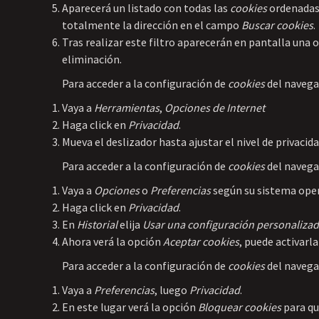
Aparecerá un listado con todas las
cookies
ordenadas 
totalmente la dirección en el campo
Buscar cookies
.
Tras realizar este filtro aparecerán en pantalla una o
eliminación.
Para acceder a la configuración de
cookies
del naveg
Vaya a
Herramientas
,
Opciones de Internet
Haga click en
Privacidad
.
Mueva el deslizador hasta ajustar el nivel de privacid
Para acceder a la configuración de
cookies
del naveg
Vaya a
Opciones
o
Preferencias
según su sistema oper
Haga click en
Privacidad
.
En
Historial
elija
Usar una configuración personalizada
Ahora verá la opción
Aceptar cookies
, puede activarl
Para acceder a la configuración de
cookies
del naveg
Vaya a
Preferencias
, luego
Privacidad
.
En este lugar verá la opción
Bloquear cookies
para qu