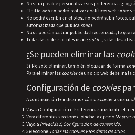
No será posible personalizar sus preferencias geográf
El sitio web no podrá realizar analíticas web sobre vis
No podrá escribir en el blog, no podrá subir fotos, 
automatizada que publica
spam
.
No se podrá mostrar publicidad sectorizada, lo que red
Todas las redes sociales usan
cookies
, si las desactiv
¿Se pueden eliminar las
cook
Sí. No sólo eliminar, también bloquear, de forma gene
Para eliminar las
cookies
de un sitio web debe ir a la
Configuración de
cookies
par
A continuación le indicamos cómo acceder a una
cook
Vaya a Configuración o Preferencias mediante el menú
Verá diferentes secciones, pinche la opción
Mostrar 
Vaya a
Privacidad
,
Configuración de contenido
.
Seleccione
Todas las
cookies
y los datos de sitios
.