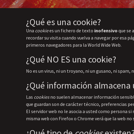
¿Qué es una cookie?
Una
cookie
es un fichero de texto
inofensivo
que se a
recordar su visita cuando vuelva a navegar por esa p
primeros navegadores para la World Wide Web.
¿Qué NO ES una cookie?
No es un virus, ni un troyano, ni un gusano, ni spam, 
¿Qué información almacena
Las
cookies
no suelen almacenar información sensible
que guardan son de carácter técnico, preferencias pe
El servidor web no le asocia a usted como persona si
misma web con Firefox o Chrome verá que la web no s
¿Qué tipo de
cookies
existen