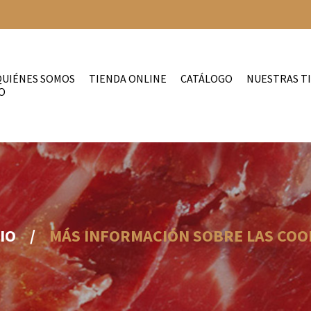
QUIÉNES SOMOS
TIENDA ONLINE
CATÁLOGO
NUESTRAS T
O
CIO
/
MÁS INFORMACIÓN SOBRE LAS COO