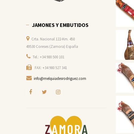
JAMONES Y EMBUTIDOS
Crta. Nacional 122-Km. 450
49530 Coreses (Zamora) España
Tel.: +34 980 500 101
FAX: +34 980 527 341
info@melquiadesrodriguez.com