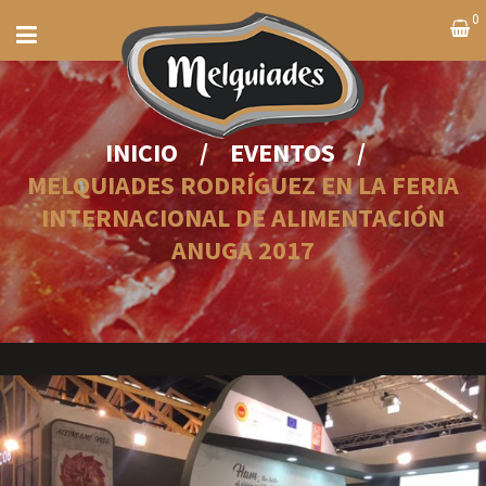
0
INICIO
/
EVENTOS
/
MELQUIADES RODRÍGUEZ EN LA FERIA
INTERNACIONAL DE ALIMENTACIÓN
ANUGA 2017