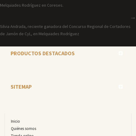
Melquiades Rodríguez en Coreses.
Silvia Andrada, reciente ganadora del Concurso Regional de Cortadores
de Jamón de CyL, en Melquiades Rodríguez
PRODUCTOS DESTACADOS
SITEMAP
Inicio
Quiénes somos
Tienda online