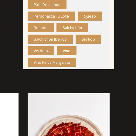
Pata De Jamón
Personaliza Tu Lote
Queso
Rosado
Salchichón
Salchichón Ibérico
Surtido
Verdejo
Vino
Vino Finca Margarita
ES