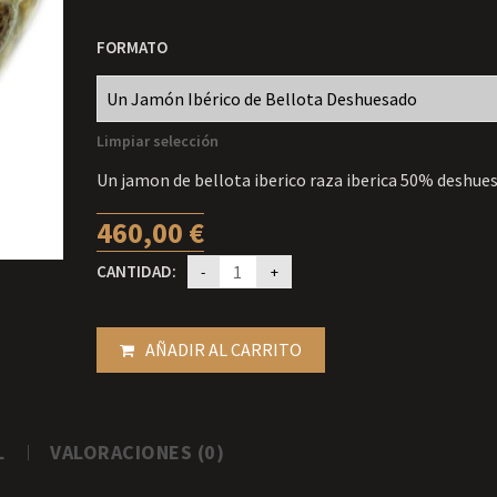
FORMATO
Limpiar selección
Un jamon de bellota iberico raza iberica 50% deshue
460,00
€
CANTIDAD:
AÑADIR AL CARRITO
L
VALORACIONES (0)