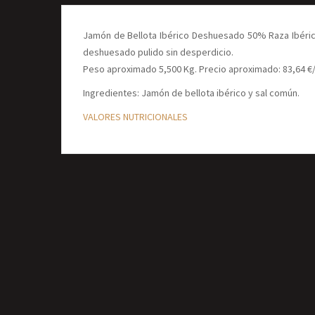
Jamón de Bellota Ibérico Deshuesado 50% Raza Ibérica 
deshuesado pulido sin desperdicio.
Peso aproximado 5,500 Kg. Precio aproximado: 83,64 €
Ingredientes: Jamón de bellota ibérico y sal común.
VALORES NUTRICIONALES