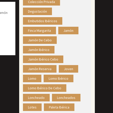
Colección Privada
Degustación
Jamón
Embutidos Ibéricos
Finca Margarita
Jamón
Jamón De Cebo
Jamón Ibérico
Jamón Ibérico Cebo
Jamón Reserva
Joven
Lomo
Lomo Ibérico
Lomo Ibérico De Cebo
Loncheado
Loncheados
Lotes
Paleta Ibérica