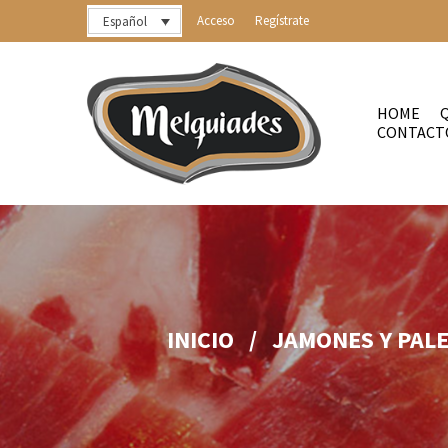
Acceso
Regístrate
Español
HOME
CONTACT
INICIO
/
JAMONES Y PAL