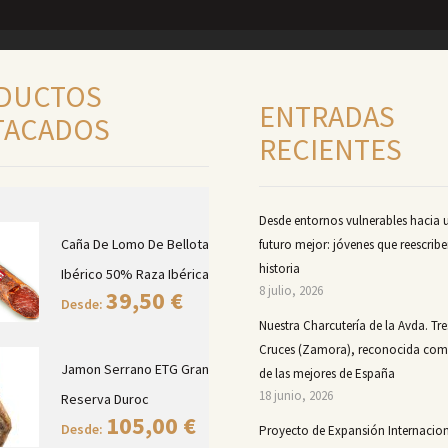
DUCTOS
ENTRADAS
TACADOS
RECIENTES
Desde entornos vulnerables hacia 
Caña De Lomo De Bellota
futuro mejor: jóvenes que reescribe
historia
Ibérico 50% Raza Ibérica
8 julio, 2026
39,50
€
Desde:
Nuestra Charcutería de la Avda. Tre
Cruces (Zamora), reconocida co
Jamon Serrano ETG Gran
de las mejores de España
18 junio, 2026
Reserva Duroc
105,00
€
Desde:
Proyecto de Expansión Internacion