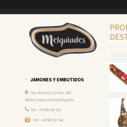
PRO
DES
JAMONES Y EMBUTIDOS
Crta. Nacional 122-Km. 450
49530 Coreses (Zamora) España
Tel.: +34 980 500 101
FAX: +34 980 527 341