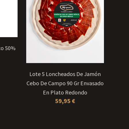
AÑADIR AL CARRITO
co 50%
L
Lote 5 Loncheados De Jamón
Cebo De Campo 90 Gr Envasado
En Plato Redondo
59,95
€