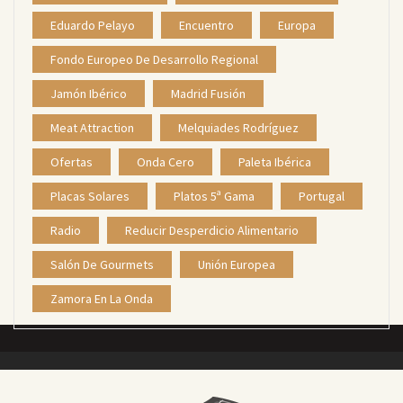
Eduardo Pelayo
Encuentro
Europa
Fondo Europeo De Desarrollo Regional
Jamón Ibérico
Madrid Fusión
Meat Attraction
Melquiades Rodríguez
Ofertas
Onda Cero
Paleta Ibérica
Placas Solares
Platos 5ª Gama
Portugal
Radio
Reducir Desperdicio Alimentario
Salón De Gourmets
Unión Europea
Zamora En La Onda