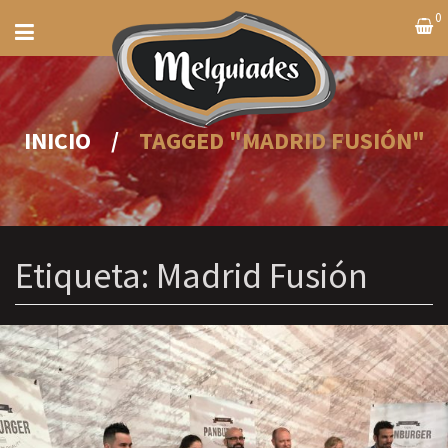
0
INICIO
/
TAGGED "MADRID FUSIÓN"
Etiqueta:
Madrid Fusión