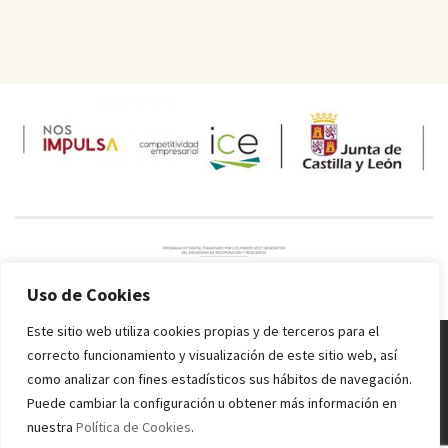
Uso de Cookies
Este sitio web utiliza cookies propias y de terceros para el
correcto funcionamiento y visualización de este sitio web, así
Melquiades Rodríguez
© 2016 - 2024 Todos los derechos reservados.
como analizar con fines estadísticos sus hábitos de navegación.
Inicio
Información sobre alérgenos
Valores nutricionales
Condiciones
Puede cambiar la configuración u obtener más información en
de uso
Política de Privacidad
Política de Cookies
nuestra
Política de Cookies
.