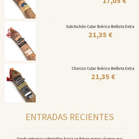
17,05
€
Salchichón Cular Ibérico Bellota Extra
21,35
€
Chorizo Cular Ibérico Bellota Extra
21,35
€
ENTRADAS RECIENTES
Desde entornos vulnerables hacia un futuro mejor: jóvenes que