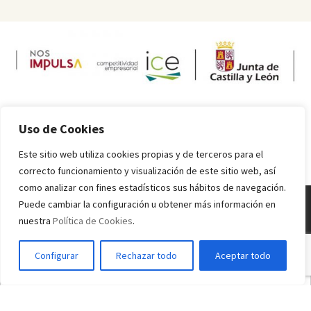
Uso de Cookies
Este sitio web utiliza cookies propias y de terceros para el
correcto funcionamiento y visualización de este sitio web, así
como analizar con fines estadísticos sus hábitos de navegación.
Puede cambiar la configuración u obtener más información en
nuestra
Política de Cookies
.
Melquiades Rodríguez
© 2016 - 2024 Todos los derechos reservados.
Inicio
Información sobre alérgenos
Valores nutricionales
Condiciones
Configurar
Rechazar todo
Aceptar todo
de uso
Política de Privacidad
Política de Cookies
Español
Français
English