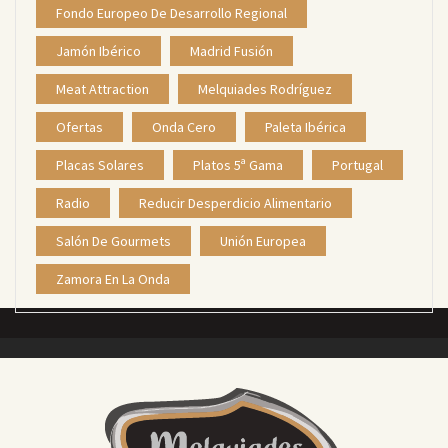
Fondo Europeo De Desarrollo Regional
Jamón Ibérico
Madrid Fusión
Meat Attraction
Melquiades Rodríguez
Ofertas
Onda Cero
Paleta Ibérica
Placas Solares
Platos 5ª Gama
Portugal
Radio
Reducir Desperdicio Alimentario
Salón De Gourmets
Unión Europea
Zamora En La Onda