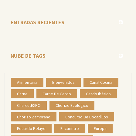
ENTRADAS RECIENTES
NUBE DE TAGS
Alimentaria
Bienvenidos
Canal Cocina
Carne
Carne De Cerdo
Cerdo Ibérico
CharcutEXPO
Chorizo Ecológico
Chorizo Zamorano
Concurso De Bocadillos
Eduardo Pelayo
Encuentro
Europa