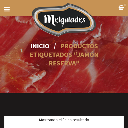
0
INICIO
/
PRODUCTOS
ETIQUETADOS “JAMÓN
RESERVA”
Mostrando el único resultado