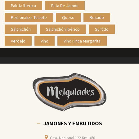
Paleta Ibérica
Pata De Jamón
Personaliza Tu Lote
Queso
Rosado
Salchichón
Salchichón Ibérico
Surtido
Verdejo
Vino
Vino Finca Margarita
JAMONES Y EMBUTIDOS
Crta. Nacional 122-Km. 450