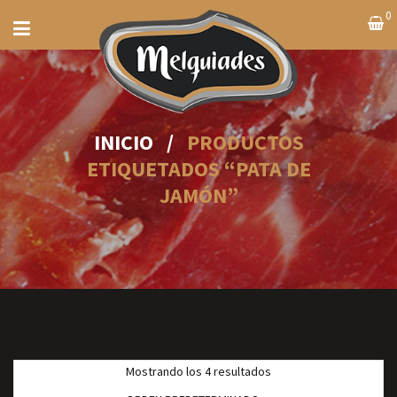
0
INICIO
/
PRODUCTOS
ETIQUETADOS “PATA DE
JAMÓN”
Mostrando los 4 resultados