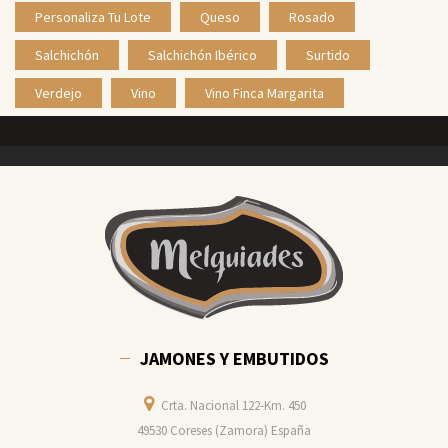
Personaliza Tu Lote
Queso
Rosado
Salchichón
Salchichón Ibérico
Surtido
Verdejo
Vino
Vino Finca Margarita
JAMONES Y EMBUTIDOS
Crta. Nacional 122-Km. 450
49530 Coreses (Zamora) España