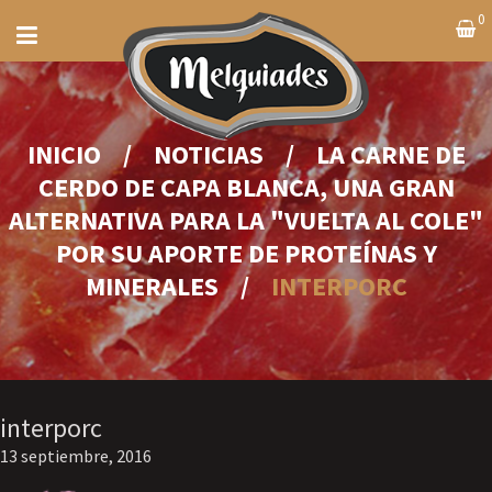
0
INICIO
/
NOTICIAS
/
LA CARNE DE
CERDO DE CAPA BLANCA, UNA GRAN
ALTERNATIVA PARA LA "VUELTA AL COLE"
POR SU APORTE DE PROTEÍNAS Y
MINERALES
/
INTERPORC
interporc
13 septiembre, 2016